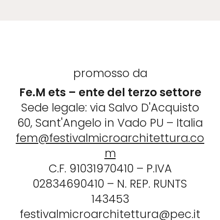
promosso da
Fe.M ets – ente del terzo settore
Sede legale:
via Salvo D'Acquisto
60, Sant'Angelo in Vado PU – Italia
fem@festivalmicroarchitettura.co
m
C.F. 91031970410
–
P.IVA
02834690410
–
N. REP. RUNTS
143453
festivalmicroarchitettura@pec.it